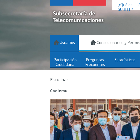
¿Qué es
SUBTEL?
Usuarios
Concesionarios y Permis
Participación
Preguntas
Estadísticas
Ciudadana
Frecuentes
Escuchar
Coelemu