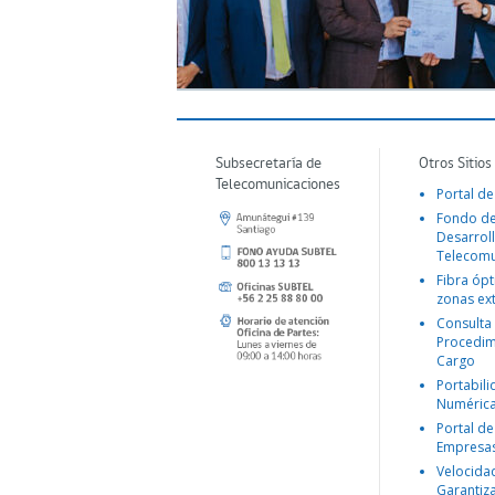
Subsecretaría de
Otros Sitios
Telecomunicaciones
Portal de
Fondo d
Desarroll
Telecomu
Fibra ópt
zonas ex
Consulta
Procedim
Cargo
Portabil
Numéric
Portal de
Empresa
Velocida
Garantiz