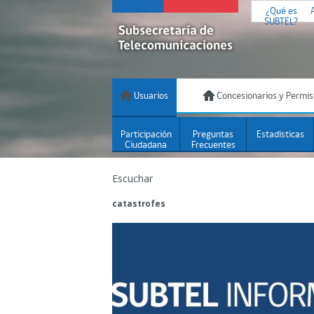
¿Qué es
SUBTEL?
Usuarios
Concesionarios y Permis
Participación
Preguntas
Estadísticas
Ciudadana
Frecuentes
Escuchar
catastrofes