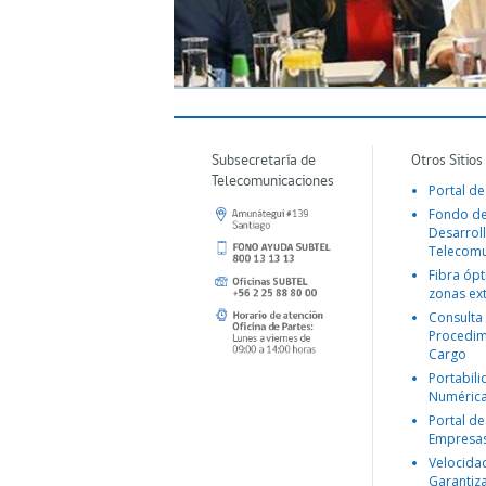
Subsecretaría de
Otros Sitios
Telecomunicaciones
Portal de
Fondo d
Desarroll
Telecomu
Fibra ópt
zonas ex
Consulta
Procedim
Cargo
Portabil
Numéric
Portal de
Empresa
Velocida
Garantiz