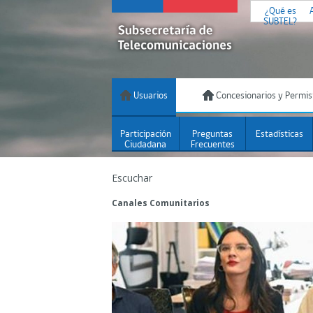
¿Qué es
SUBTEL?
Usuarios
Concesionarios y Permis
Participación
Preguntas
Estadísticas
Ciudadana
Frecuentes
Escuchar
Canales Comunitarios