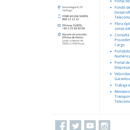
Portal de
Fondo d
Desarroll
Telecomu
Fibra ópt
zonas ex
Consulta
Procedim
Cargo
Portabil
Numéric
Portal de
Empresa
Velocida
Garantiz
Trabaja 
Ministeri
Transpor
Telecomu