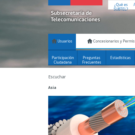
¿Qué es
SUBTEL?
Usuarios
Concesionarios y Permis
Participación
Preguntas
Estadísticas
Ciudadana
Frecuentes
Escuchar
Asia