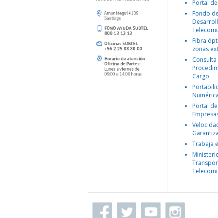
Portal de
Fondo d
Desarroll
Telecomu
Fibra ópt
zonas ex
Consulta
Procedim
Cargo
Portabil
Numéric
Portal de
Empresa
Velocida
Garantiz
Trabaja 
Ministeri
Transpor
Telecomu