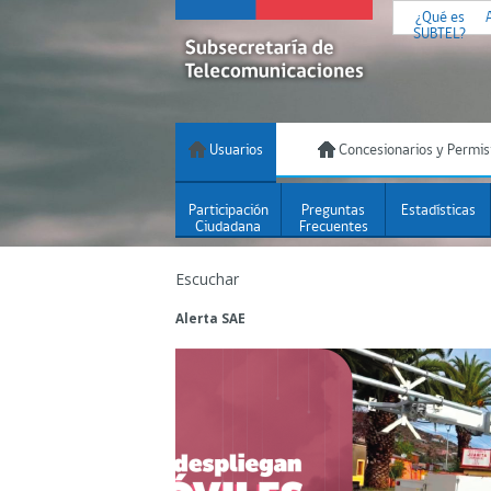
¿Qué es
SUBTEL?
Usuarios
Concesionarios y Permis
Participación
Preguntas
Estadísticas
Ciudadana
Frecuentes
Escuchar
Alerta SAE