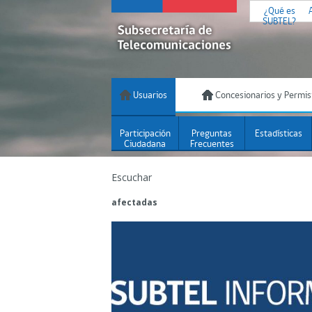
¿Qué es
SUBTEL?
Usuarios
Concesionarios y Permis
Participación
Preguntas
Estadísticas
Ciudadana
Frecuentes
Escuchar
afectadas