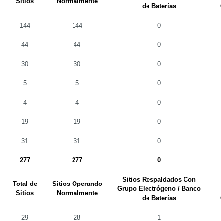
Sitios
Normalmente
de Baterías
144
144
0
44
44
0
30
30
0
5
5
0
4
4
0
19
19
0
31
31
0
277
277
0
Sitios Respaldados Con
Total de
Sitios Operando
Grupo Electrógeno / Banco
Sitios
Normalmente
de Baterías
29
28
1