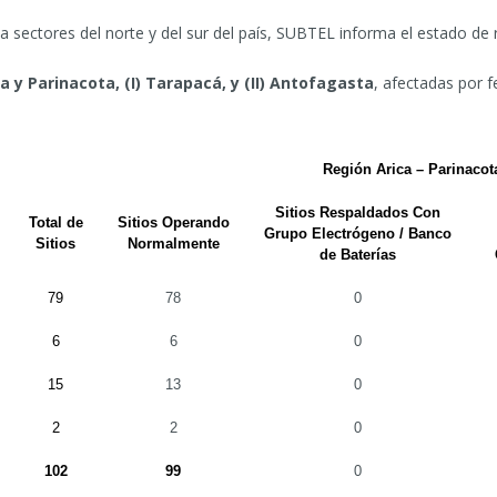
a sectores del norte y del sur del país, SUBTEL informa el estado de
a y Parinacota, (I) Tarapacá, y (II) Antofagasta
, afectadas por 
Región Arica – Parinacot
Sitios Respaldados Con
Total de
Sitios Operando
Grupo Electrógeno / Banco
Sitios
Normalmente
de Baterías
79
78
0
6
6
0
15
13
0
2
2
0
102
99
0