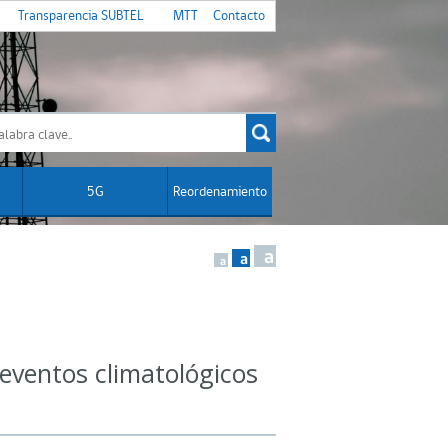
Transparencia SUBTEL
MTT
Contacto
5G
Reordenamiento
a
a
a
 eventos climatológicos