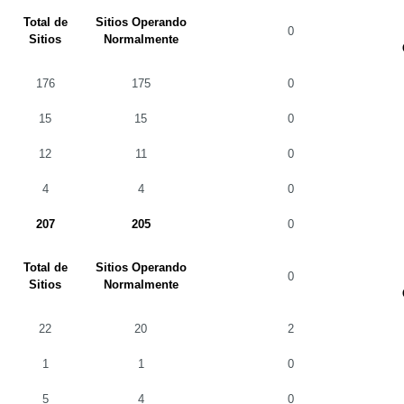
Total de
Sitios Operando
0
Sitios
Normalmente
176
175
0
15
15
0
12
11
0
4
4
0
207
205
0
Total de
Sitios Operando
0
Sitios
Normalmente
22
20
2
1
1
0
5
4
0