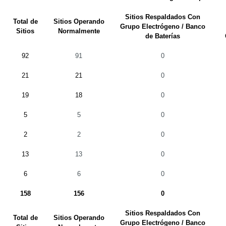
Sitios Respaldados Con
Total de
Sitios Operando
Grupo Electrógeno / Banco
Sitios
Normalmente
de Baterías
92
91
0
21
21
0
19
18
0
5
5
0
2
2
0
13
13
0
6
6
0
158
156
0
Sitios Respaldados Con
Total de
Sitios Operando
Grupo Electrógeno / Banco