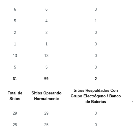
6
6
0
5
4
1
2
2
0
1
1
0
13
13
0
5
5
0
61
59
2
Sitios Respaldados Con
Total de
Sitios Operando
Grupo Electrógeno / Banco
Sitios
Normalmente
de Baterías
29
29
0
25
25
0