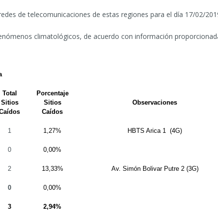
 redes de telecomunicaciones de estas regiones para el día 17/02/201
fenómenos climatológicos, de acuerdo con información proporciona
a
Total
Porcentaje
Sitios
Sitios
Observaciones
Caídos
Caídos
1
1,27%
HBTS Arica 1
(4G)
0
0,00%
2
13,33%
Av. Simón Bolivar Putre 2 (3G)
0
0,00%
3
2,94%