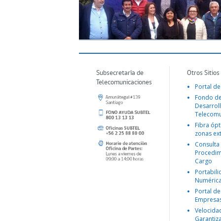
Subsecretaría de
Otros Sitios
Telecomunicaciones
Portal de
Fondo d
Desarroll
Telecomu
Fibra ópt
zonas ex
Consulta
Procedim
Cargo
Portabil
Numéric
Portal de
Empresa
Velocida
Garantiz