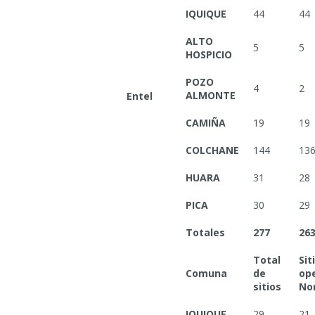
IQUIQUE
44
44
ALTO
5
5
HOSPICIO
POZO
4
2
ALMONTE
Entel
CAMIÑA
19
19
COLCHANE
144
13
HUARA
31
28
PICA
30
29
Totales
277
26
Total
Sit
Comuna
de
op
sitios
No
IQUIQUE
29
21