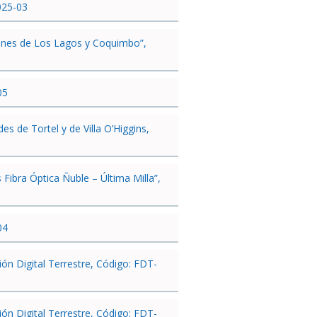
025-03
giones de Los Lagos y Coquimbo”,
05
s de Tortel y de Villa O’Higgins,
Fibra Óptica Ñuble – Última Milla”,
04
ón Digital Terrestre, Código: FDT-
ón Digital Terrestre, Código: FDT-