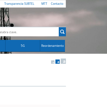
Transparencia SUBTEL
MTT
Contacto
5G
Reordenamiento
a
a
a