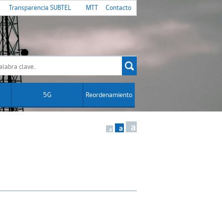
Transparencia SUBTEL
MTT
Contacto
5G
Reordenamiento
a
a
a