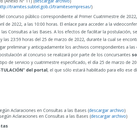
b (Anexo N° 11) (
descargar archivo
)
http://tramites.subtel.gob.cl/tramitesempresas/
)
del concurso público correspondiente al Primer Cuatrimestre de 2022, 
ril de 2022, a las 10:00 horas. El enlace para acceder a la videoconfe
as Consultas a las Bases. A los efectos de facilitar la postulación, s
 las 23:59 horas del 25 de marzo de 2022, durante la cual se encontra
gar preliminar y anticipadamente los archivos correspondientes a las
ostulación al concurso se realizará por parte de los concursantes
so
 tipo de servicio y cuatrimestre especificado, el día 25 de marzo de 20
STULACIÓN” del portal
, el que sólo estará habilitado para ello ese d
egún Aclaraciones en Consultas a las Bases (
descargar archivo
)
según Aclaraciones en Consultas a las Bases (
descargar archivo
)
stas