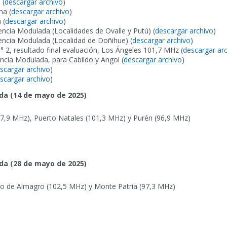
 (
descargar archivo
)
na (
descargar archivo
)
 (
descargar archivo
)
cia Modulada (Localidades de Ovalle y Putú) (
descargar archivo
)
cia Modulada (Localidad de Doñihue) (
descargar archivo
)
° 2, resultado final evaluación, Los Ángeles 101,7 MHz (
descargar ar
ia Modulada, para Cabildo y Angol (
descargar archivo
)
scargar archivo
)
scargar archivo
)
da (14 de mayo de 2025)
97,9 MHz), Puerto Natales (101,3 MHz) y Purén (96,9 MHz)
da (28 de mayo de 2025)
go de Almagro (102,5 MHz) y Monte Patria (97,3 MHz)