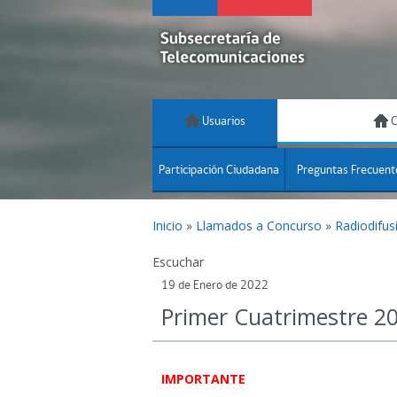
Usuarios
C
Participación Ciudadana
Preguntas Frecuent
Inicio
»
Llamados a Concurso
»
Radiodifus
Escuchar
19 de Enero de 2022
Primer Cuatrimestre 2
IMPORTANTE