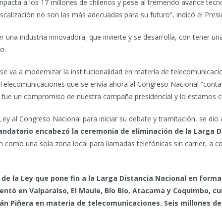
pacta a los 17 millones de chilenos y pese al tremendo avance tecnol
calización no son las más adecuadas para su futuro”, indicó el Presi
 una industria innovadora, que invierte y se desarrolla, con tener un
o.
e va a modernizar la institucionalidad en materia de telecomunicacion
 Telecomunicaciones que se envía ahora al Congreso Nacional “conta
 Este fue un compromiso de nuestra campaña presidencial y lo estamos 
Ley al Congreso Nacional para iniciar su debate y tramitación, se dio
ndatario encabezó la ceremonia de eliminación de la Larga Di
án como una sola zona local para llamadas telefónicas sin carrier, a
 de la Ley que pone fin a la Larga Distancia Nacional en form
mentó en Valparaíso, El Maule, Bío Bío, Atacama y Coquimbo, c
n Piñera en materia de telecomunicaciones. Seis millones de