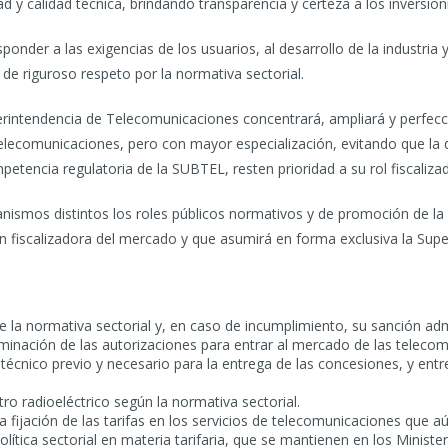
d y calidad técnica, brindando transparencia y certeza a los inversio
onder a las exigencias de los usuarios, al desarrollo de la industria y
de riguroso respeto por la normativa sectorial.
erintendencia de Telecomunicaciones concentrará, ampliará y perfecci
lecomunicaciones, pero con mayor especialización, evitando que la def
tencia regulatoria de la SUBTEL, resten prioridad a su rol fiscalizad
ismos distintos los roles públicos normativos y de promoción de la 
ón fiscalizadora del mercado y que asumirá en forma exclusiva la Supe
e la normativa sectorial y, en caso de incumplimiento, su sanción adm
rminación de las autorizaciones para entrar al mercado de las telecom
técnico previo y necesario para la entrega de las concesiones, y ent
tro radioeléctrico según la normativa sectorial.
 fijación de las tarifas en los servicios de telecomunicaciones que aú
política sectorial en materia tarifaria, que se mantienen en los Minist