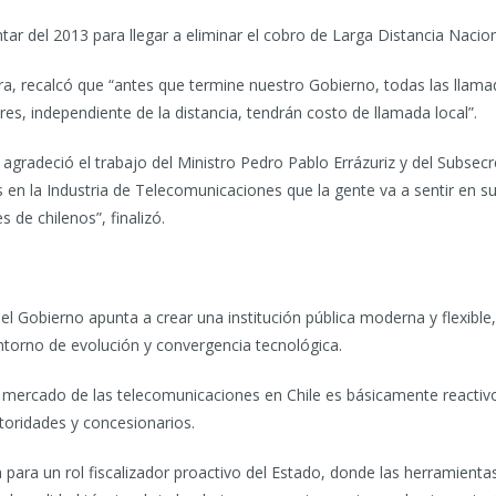
r del 2013 para llegar a eliminar el cobro de Larga Distancia Nacion
era, recalcó que “antes que termine nuestro Gobierno, todas las llama
lares, independiente de la distancia, tendrán costo de llamada local”.
a agradeció el trabajo del Ministro Pedro Pablo Errázuriz y del Subse
 la Industria de Telecomunicaciones que la gente va a sentir en su v
 de chilenos”, finalizó.
l Gobierno apunta a crear una institución pública moderna y flexible, 
ntorno de evolución y convergencia tecnológica.
el mercado de las telecomunicaciones en Chile es básicamente reactiv
utoridades y concesionarios.
para un rol fiscalizador proactivo del Estado, donde las herramienta