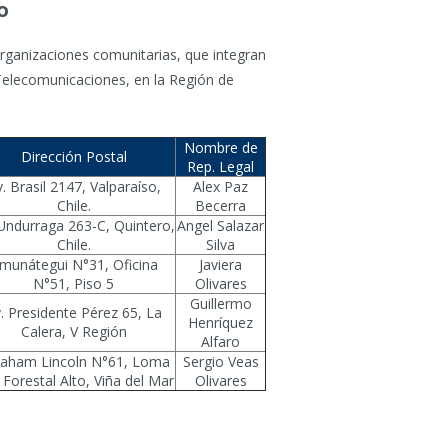
o
rganizaciones comunitarias, que integran
 Telecomunicaciones, en la Región de
Nombre de
Dirección Postal
Rep. Legal
. Brasil 2147, Valparaíso,
Alex Paz
Chile.
Becerra
Undurraga 263-C, Quintero,
Angel Salazar
Chile.
Silva
munátegui N°31, Oficina
Javiera
N°51, Piso 5
Olivares
Guillermo
. Presidente Pérez 65, La
Henríquez
Calera, V Región
Alfaro
aham Lincoln N°61, Loma
Sergio Veas
 Forestal Alto, Viña del Mar
Olivares