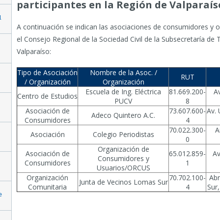
participantes en la Región de Valparaís
l
A continuación se indican las asociaciones de consumidores y o
el Consejo Regional de la Sociedad Civil de la Subsecretaría de
Valparaíso:
Tipo de Asociación
Nombre de la Asoc. /
RUT
/ Organización
Organización
Escuela de Ing. Eléctrica
81.669.200-
Av
Centro de Estudios
PUCV
8
Asociación de
73.607.600-
Av. 
Adeco Quintero A.C.
Consumidores
4
70.022.300-
A
Asociación
Colegio Periodistas
0
Organización de
Asociación de
65.012.859-
Av
Consumidores y
Consumidores
1
Usuarios/ORCUS
Organización
70.702.100-
Abr
Junta de Vecinos Lomas Sur
Comunitaria
4
Sur,
e