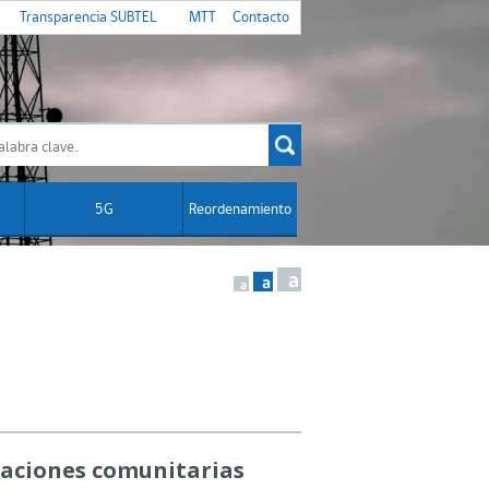
Transparencia SUBTEL
MTT
Contacto
5G
Reordenamiento
a
a
a
zaciones comunitarias