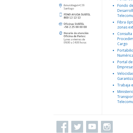
Fondo d
Desarroll
Telecomu
Fibra ópt
zonas ex
Consulta
Procedim
Cargo
Portabil
Numéric
Portal de
Empresa
Velocida
Garantiz
Trabaja 
Ministeri
Transpor
Telecomu