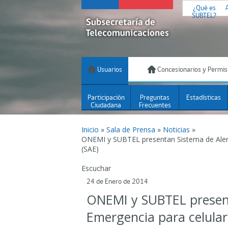
¿Qué es
SUBTEL?
Usuarios
Concesionarios y Permis
Participación
Preguntas
Estadísticas
Ciudadana
Frecuentes
Inicio
»
Sala de Prensa
»
Noticias
»
ONEMI y SUBTEL presentan Sistema de Alert
(SAE)
Escuchar
24 de Enero de 2014
ONEMI y SUBTEL present
Emergencia para celular