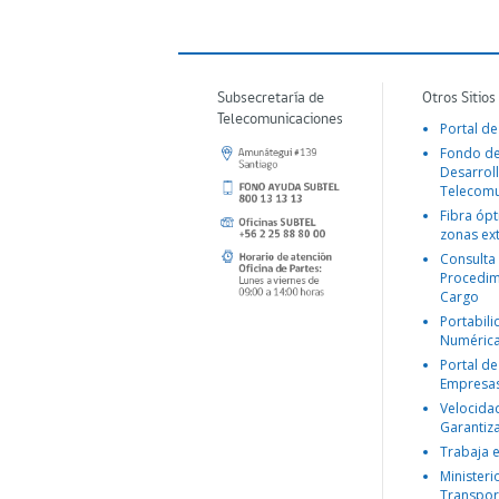
Subsecretaría de
Otros Sitios
Telecomunicaciones
Portal de
Fondo d
Desarroll
Telecomu
Fibra ópt
zonas ex
Consulta
Procedim
Cargo
Portabil
Numéric
Portal de
Empresa
Velocida
Garantiz
Trabaja 
Ministeri
Transpor