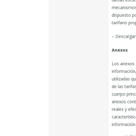
mecanismos 
dispuesto po
tarifario pr
– Descargar 
Anexos
Los anexos 
información
utilizadas q
de las tarif
cuerpo princ
anexos cont
reales y efe
característi
información 