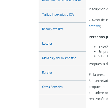
Resumen Decretos Tarifarios
Inscripción 
Tarifas Indexadas e ICA
– Aviso de I
archivo
)
Reemplazo IPM
Personas J
Locales
Telefó
Empre
VTR B
Móviles y del mismo tipo
Propuesta d
Rurales
Es la presen
Subsecretaría
propuesta d
Otros Servicios
considere po
realización d