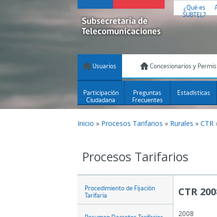
¿Qué es
SUBTEL?
Usuarios
Concesionarios y Permis
Participación
Preguntas
Estadísticas
Ciudadana
Frecuentes
Inicio
»
Procesos Tarifarios
»
Rurales
»
CTR
Procesos Tarifarios
Procedimiento de Fijación
CTR 200
Tarifaria
2008