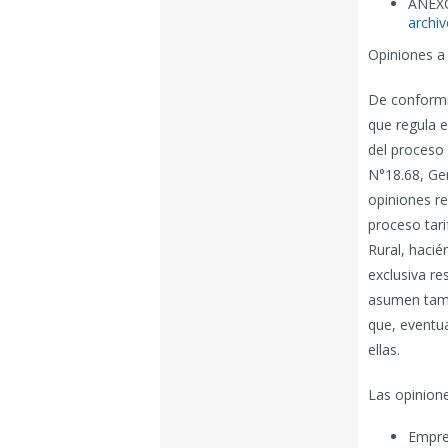
ANEXO
archi
Opiniones a 
De conformi
que regula e
del proceso d
N°18.68, Ge
opiniones re
proceso tari
Rural, haci
exclusiva re
asumen tambi
que, eventua
ellas.
Las opinione
Empre