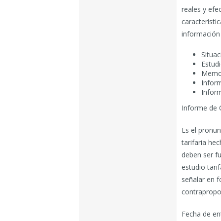
reales y efe
característi
información 
Situa
Estudi
Memor
Infor
Infor
Informe de 
Es el pronun
tarifaria he
deben ser f
estudio tari
señalar en f
contrapropo
Fecha de en