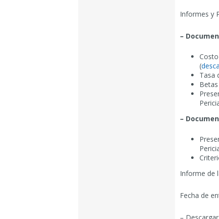
Informes y P
– Documento
Costo 
(
desca
Tasa d
Betas
Presen
Perici
– Document
Presen
Perici
Criter
Informe de l
Fecha de en
– Descargar 