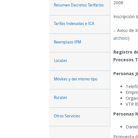
2008
Resumen Decretos Tarifarios
Inscripción 
Tarifas Indexadas e ICA
– Aviso de I
archivo
)
Reemplazo IPM
Registro de
Procesos T
Locales
Personas J
Móviles y del mismo tipo
Telefó
Empre
Organ
Rurales
VTR B
Personas N
Otros Servicios
Danie
Propuesta d