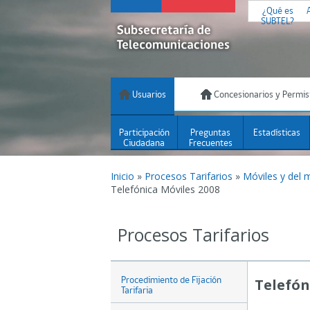
¿Qué es
SUBTEL?
Usuarios
Concesionarios y Permis
Participación
Preguntas
Estadísticas
Ciudadana
Frecuentes
Inicio
»
Procesos Tarifarios
»
Móviles y del 
Telefónica Móviles 2008
Procesos Tarifarios
Procedimiento de Fijación
Telefón
Tarifaria