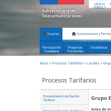
¿Qué es
SUBTEL?
Usuarios
Concesionarios y Permis
Participación
Preguntas
Estadísticas
Ciudadana
Frecuentes
Inicio
»
Procesos Tarifarios
»
Locales
»
Grup
Procesos Tarifarios
Procedimiento de Fijación
Grupo E
Tarifaria
Aviso de In