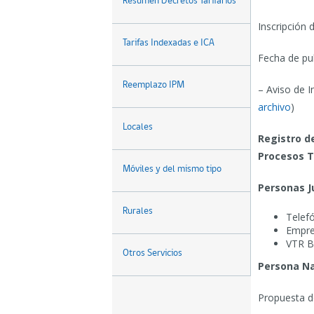
Resumen Decretos Tarifarios
Inscripción 
Tarifas Indexadas e ICA
Fecha de pu
Reemplazo IPM
– Aviso de I
archivo
)
Locales
Registro de
Procesos T
Móviles y del mismo tipo
Personas J
Rurales
Telefó
Empre
VTR B
Otros Servicios
Persona Na
Propuesta d