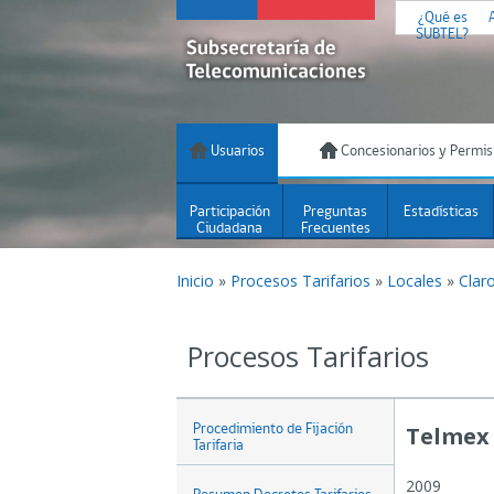
¿Qué es
SUBTEL?
Usuarios
Concesionarios y Permis
Participación
Preguntas
Estadísticas
Ciudadana
Frecuentes
Inicio
»
Procesos Tarifarios
»
Locales
»
Clar
Procesos Tarifarios
Procedimiento de Fijación
Telmex 
Tarifaria
2009