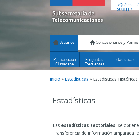
¿Qué es
SUBTEL?
Usuarios
Concesionarios y Permis
Participación
Preguntas
Estadísticas
Ciudadana
Frecuentes
Inicio
»
Estadísticas
»
Estadísticas Históricas
Estadísticas
Las
estadísticas sectoriales
se obtiene
Transferencia de Información amparada en