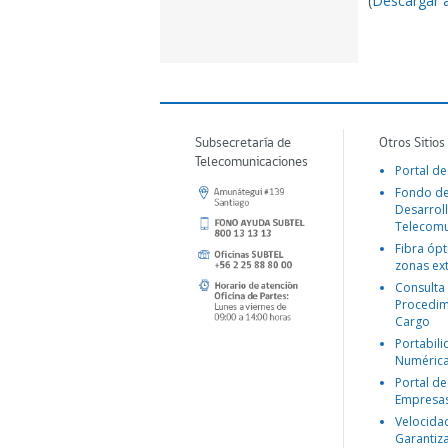
(
Descargar 
Subsecretaría de
Otros Sitios
Telecomunicaciones
Portal de
Fondo d
Desarroll
Telecomu
Fibra ópt
zonas ex
Consulta
Procedim
Cargo
Portabil
Numéric
Portal de
Empresa
Velocida
Garantiz