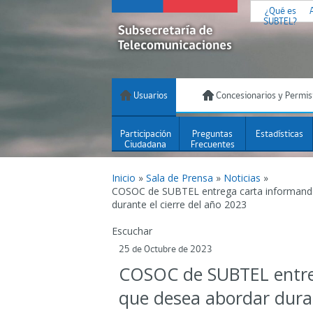
¿Qué es
SUBTEL?
Usuarios
Concesionarios y Permis
Participación
Preguntas
Estadísticas
Ciudadana
Frecuentes
Inicio
»
Sala de Prensa
»
Noticias
»
COSOC de SUBTEL entrega carta informand
durante el cierre del año 2023
Escuchar
25 de Octubre de 2023
COSOC de SUBTEL entre
que desea abordar duran