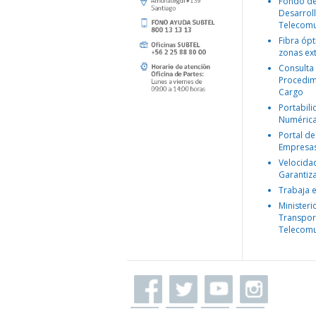
Fondo d
Desarroll
Telecomu
Fibra ópt
zonas ex
Consulta
Procedim
Cargo
Portabil
Numéric
Portal de
Empresa
Velocida
Garantiz
Trabaja 
Ministeri
Transpor
Telecomu