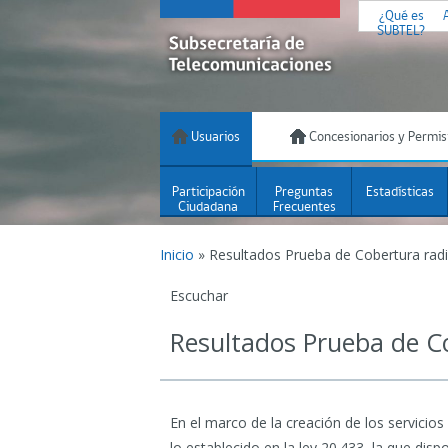
¿Qué es
SUBTEL?
Usuarios
Concesionarios y Permis
Participación
Preguntas
Estadísticas
Ciudadana
Frecuentes
Inicio
»
Resultados Prueba de Cobertura rad
Escuchar
Resultados Prueba de C
En el marco de la creación de los servicio
lo establecido en la ley 20.433, la que di