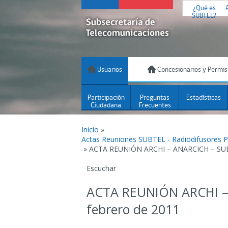
¿Qué es
SUBTEL?
Usuarios
Concesionarios y Permis
Participación
Preguntas
Estadísticas
Ciudadana
Frecuentes
Inicio
»
Actas Reuniones SUBTEL - Radiodifusores 
»
ACTA REUNIÓN ARCHI – ANARCICH – SUBT
Escuchar
ACTA REUNIÓN ARCHI –
febrero de 2011