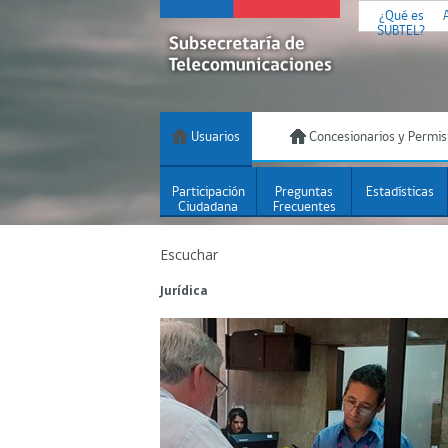
¿Qué es
SUBTEL?
Usuarios
Concesionarios y Permis
Participación
Preguntas
Estadísticas
Ciudadana
Frecuentes
Escuchar
Jurídica