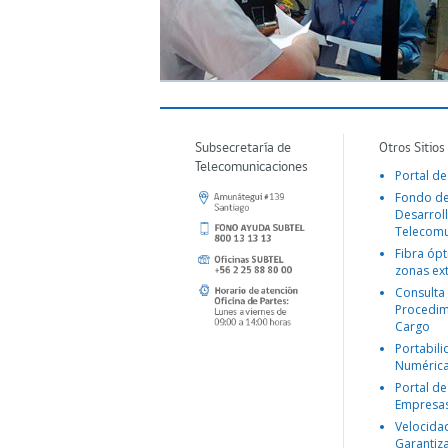
Subsecretaría de
Otros Sitios
Telecomunicaciones
Portal de
Fondo d
Desarroll
Telecomu
Fibra ópt
zonas ex
Consulta
Procedim
Cargo
Portabil
Numéric
Portal de
Empresa
Velocida
Garantiz