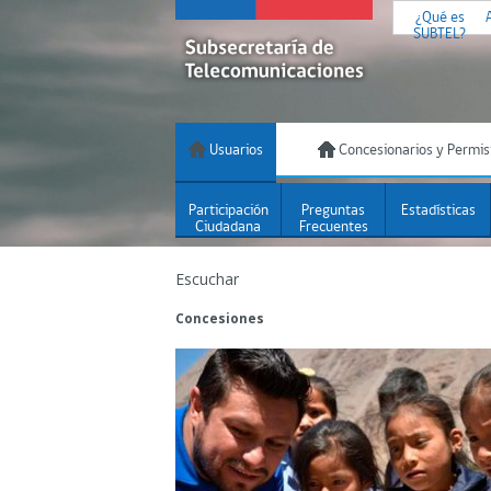
¿Qué es
SUBTEL?
Usuarios
Concesionarios y Permis
Participación
Preguntas
Estadísticas
Ciudadana
Frecuentes
Escuchar
Concesiones