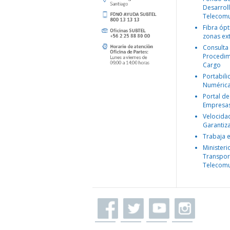
Desarroll
Telecomu
Fibra ópt
zonas ex
Consulta
Procedim
Cargo
Portabil
Numéric
Portal de
Empresa
Velocida
Garantiz
Trabaja 
Ministeri
Transpor
Telecomu