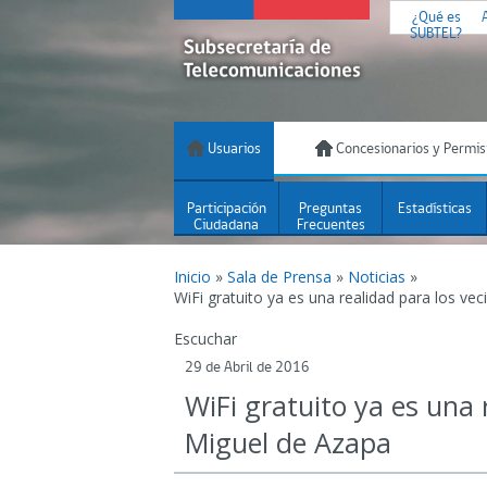
¿Qué es
SUBTEL?
Usuarios
Concesionarios y Permis
Participación
Preguntas
Estadísticas
Ciudadana
Frecuentes
Inicio
»
Sala de Prensa
»
Noticias
»
WiFi gratuito ya es una realidad para los ve
Escuchar
29 de Abril de 2016
WiFi gratuito ya es una 
Miguel de Azapa