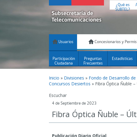
¿Qué es
SUBTEL?
Usuarios
Concesionarios y Permis
Participación
Preguntas
Estadísticas
Ciudadana
Frecuentes
Inicio
»
Divisiones
»
Fondo de Desarrollo de
Concursos Desiertos
»
Fibra Óptica Ñuble –
Escuchar
4 de Septiembre de 2023
Fibra Óptica Ñuble – Úl
Publicación Diario Oficial