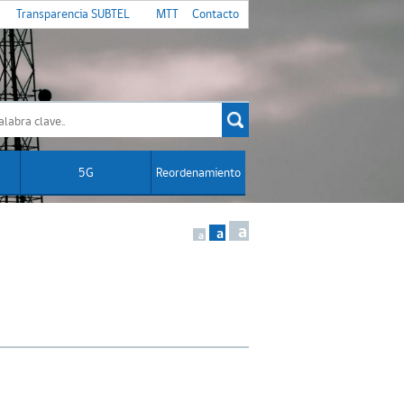
Transparencia SUBTEL
MTT
Contacto
5G
Reordenamiento
a
a
a