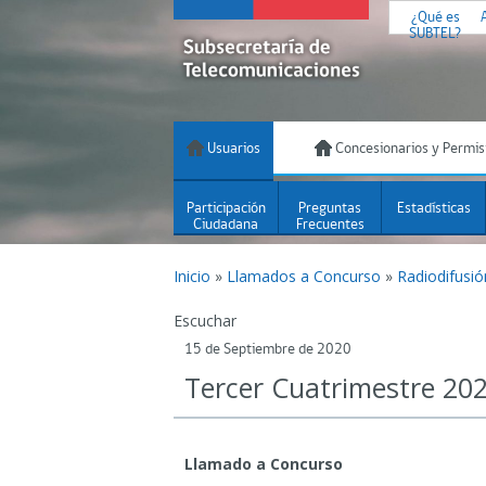
¿Qué es
SUBTEL?
Usuarios
Concesionarios y Permis
Participación
Preguntas
Estadísticas
Ciudadana
Frecuentes
Inicio
»
Llamados a Concurso
»
Radiodifusi
Escuchar
15 de Septiembre de 2020
Tercer Cuatrimestre 20
Llamado a Concurso