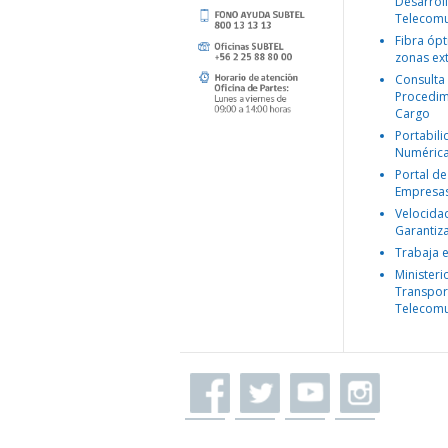
Desarroll
Telecomu
Fibra ópt
zonas ex
Consulta
Procedim
Cargo
Portabil
Numéric
Portal de
Empresa
Velocida
Garantiz
Trabaja 
Ministeri
Transpor
Telecomu