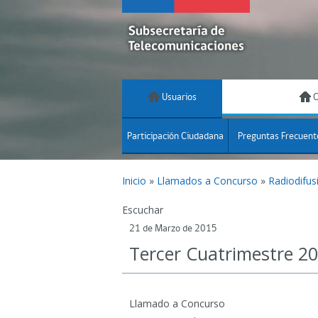
Usuarios
C
Participación Ciudadana
Preguntas Frecuent
Inicio
»
Llamados a Concurso
»
Radiodifus
Escuchar
21 de Marzo de 2015
Tercer Cuatrimestre 2
Llamado a Concurso