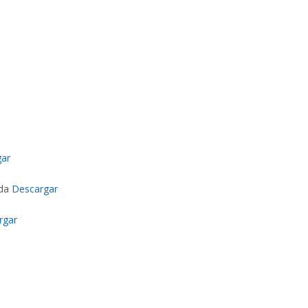
gar
ada
Descargar
rgar