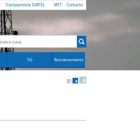
Transparencia SUBTEL
MTT
Contacto
5G
Reordenamiento
a
a
a