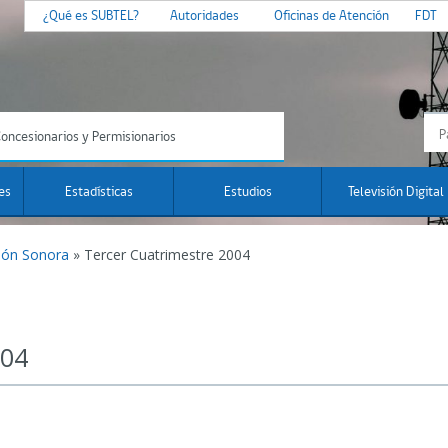
¿Qué es SUBTEL?
Autoridades
Oficinas de Atención
FDT
oncesionarios y Permisionarios
es
Estadísticas
Estudios
Televisión Digital
ión Sonora
»
Tercer Cuatrimestre 2004
004