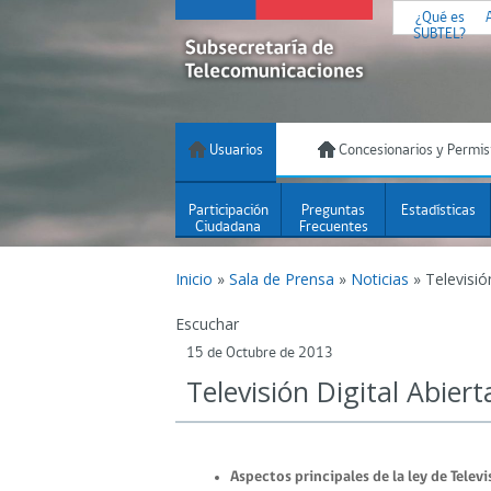
¿Qué es
SUBTEL?
Usuarios
Concesionarios y Permis
Participación
Preguntas
Estadísticas
Ciudadana
Frecuentes
Inicio
»
Sala de Prensa
»
Noticias
»
Televisió
Escuchar
15 de Octubre de 2013
Televisión Digital Abiert
Aspectos principales de la ley de Televis