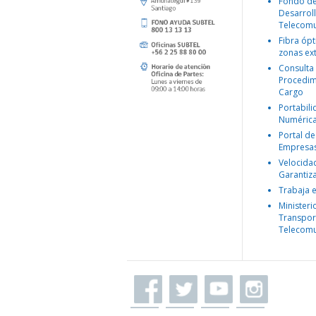
Fondo d
Desarroll
Telecomu
Fibra ópt
zonas ex
Consulta
Procedim
Cargo
Portabil
Numéric
Portal de
Empresa
Velocida
Garantiz
Trabaja 
Ministeri
Transpor
Telecomu