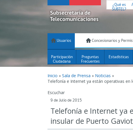
¿Qué es
SUBTEL?
Usuarios
Concesionarios y Permis
Participación
Preguntas
Estadísticas
Ciudadana
Frecuentes
Inicio
»
Sala de Prensa
»
Noticias
»
Telefonía e Internet ya están operativas en 
Escuchar
9 de Julio de 2015
Telefonía e Internet ya 
insular de Puerto Gavio