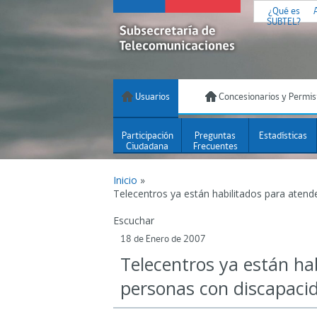
¿Qué es
SUBTEL?
Usuarios
Concesionarios y Permis
Participación
Preguntas
Estadísticas
Ciudadana
Frecuentes
Inicio
»
Telecentros ya están habilitados para atend
Escuchar
18 de Enero de 2007
Telecentros ya están ha
personas con discapaci