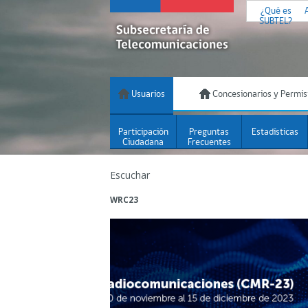
¿Qué es
SUBTEL?
Usuarios
Concesionarios y Permis
Participación
Preguntas
Estadísticas
Ciudadana
Frecuentes
Escuchar
WRC23