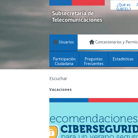
¿Qué es
SUBTEL?
Usuarios
Concesionarios y Permis
Participación
Preguntas
Estadísticas
Ciudadana
Frecuentes
Escuchar
Vacaciones