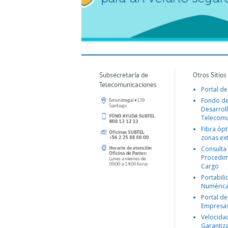
Subsecretaría de
Otros Sitios
Telecomunicaciones
Portal de
Fondo d
Desarroll
Telecomu
Fibra ópt
zonas ex
Consulta
Procedim
Cargo
Portabil
Numéric
Portal de
Empresa
Velocida
Garantiz