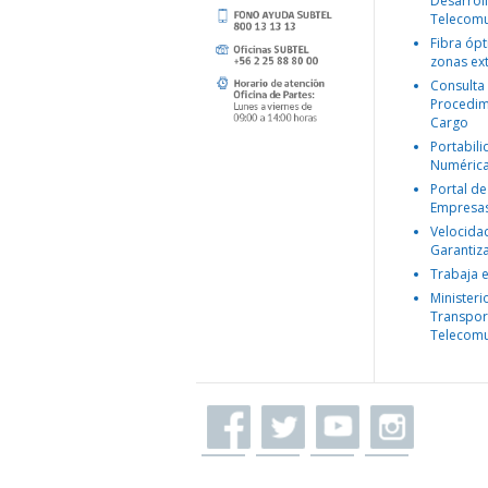
Desarroll
Telecomu
Fibra ópt
zonas ex
Consulta
Procedim
Cargo
Portabil
Numéric
Portal de
Empresa
Velocida
Garantiz
Trabaja 
Ministeri
Transpor
Telecomu