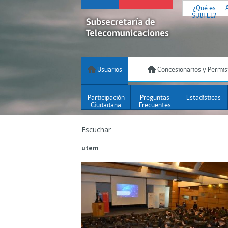
¿Qué es
SUBTEL?
Usuarios
Concesionarios y Permis
Participación
Preguntas
Estadísticas
Ciudadana
Frecuentes
Escuchar
utem