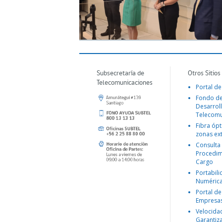
Subsecretaría de
Otros Sitios
Telecomunicaciones
Portal de
Fondo d
Desarroll
Telecomu
Fibra ópt
zonas ex
Consulta
Procedim
Cargo
Portabil
Numéric
Portal de
Empresa
Velocida
Garantiz