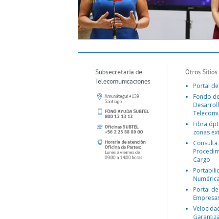
Subsecretaría de
Otros Sitios
Telecomunicaciones
Portal de
Fondo d
Desarroll
Telecomu
Fibra ópt
zonas ex
Consulta
Procedim
Cargo
Portabil
Numéric
Portal de
Empresa
Velocida
Garantiz