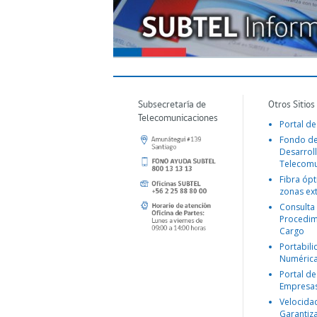
Subsecretaría de
Otros Sitios
Telecomunicaciones
Portal de
Fondo d
Desarroll
Telecomu
Fibra ópt
zonas ex
Consulta
Procedim
Cargo
Portabil
Numéric
Portal de
Empresa
Velocida
Garantiz