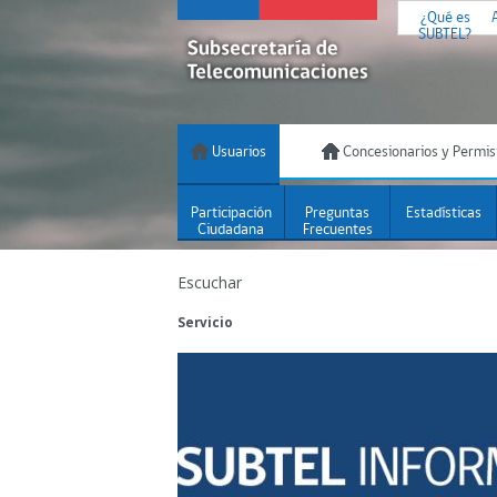
¿Qué es
SUBTEL?
Usuarios
Concesionarios y Permis
Participación
Preguntas
Estadísticas
Ciudadana
Frecuentes
Escuchar
Servicio