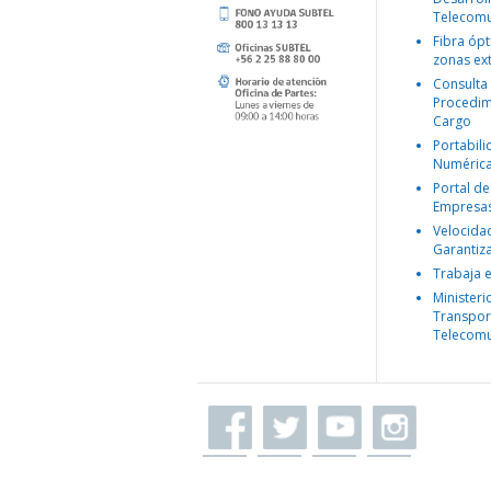
Telecomu
Fibra ópt
zonas ex
Consulta
Procedim
Cargo
Portabil
Numéric
Portal de
Empresa
Velocida
Garantiz
Trabaja 
Ministeri
Transpor
Telecomu