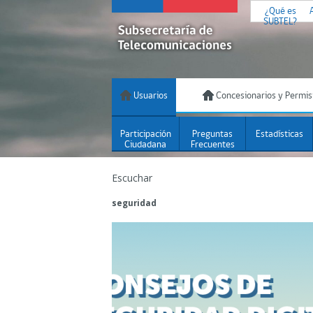
¿Qué es
SUBTEL?
Usuarios
Concesionarios y Permis
Participación
Preguntas
Estadísticas
Ciudadana
Frecuentes
Escuchar
seguridad