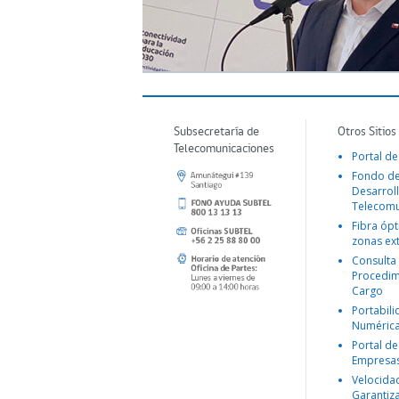
Subsecretaría de
Otros Sitios
Telecomunicaciones
Portal de
Fondo d
Desarroll
Telecomu
Fibra ópt
zonas ex
Consulta
Procedim
Cargo
Portabil
Numéric
Portal de
Empresa
Velocida
Garantiz