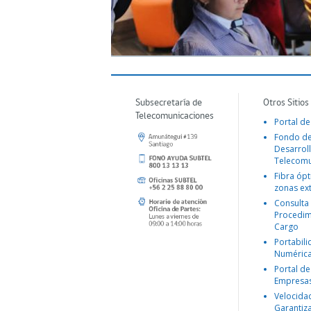
Subsecretaría de
Otros Sitios
Telecomunicaciones
Portal de
Fondo d
Desarroll
Telecomu
Fibra ópt
zonas ex
Consulta
Procedim
Cargo
Portabil
Numéric
Portal de
Empresa
Velocida
Garantiz