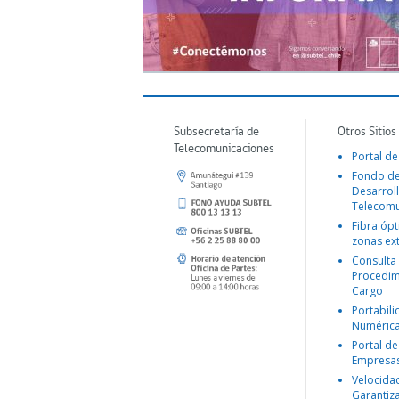
Subsecretaría de
Otros Sitios
Telecomunicaciones
Portal de
Fondo d
Desarroll
Telecomu
Fibra ópt
zonas ex
Consulta
Procedim
Cargo
Portabil
Numéric
Portal de
Empresa
Velocida
Garantiz