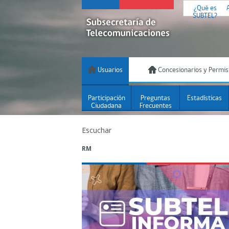
¿Qué es
SUBTEL?
Usuarios
Concesionarios y Permis
Participación
Preguntas
Estadísticas
Ciudadana
Frecuentes
Escuchar
RM