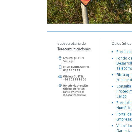
Subsecretaría de
Otros Sitios
Telecomunicaciones
Portal de
Fondo d
Desarroll
Telecomu
Fibra ópt
zonas ex
Consulta
Procedim
Cargo
Portabil
Numéric
Portal de
Empresa
Velocida
Garantiz