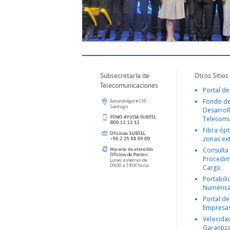
Subsecretaría de
Otros Sitios
Telecomunicaciones
Portal de
Fondo d
Desarroll
Telecomu
Fibra ópt
zonas ex
Consulta
Procedim
Cargo
Portabil
Numéric
Portal de
Empresa
Velocida
Garantiz