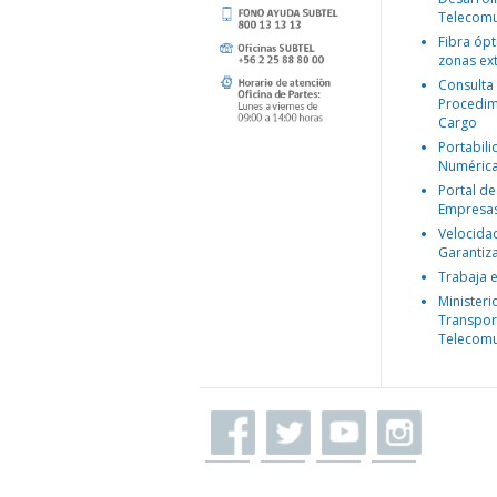
Telecomu
Fibra ópt
zonas ex
Consulta
Procedim
Cargo
Portabil
Numéric
Portal de
Empresa
Velocida
Garantiz
Trabaja 
Ministeri
Transpor
Telecomu