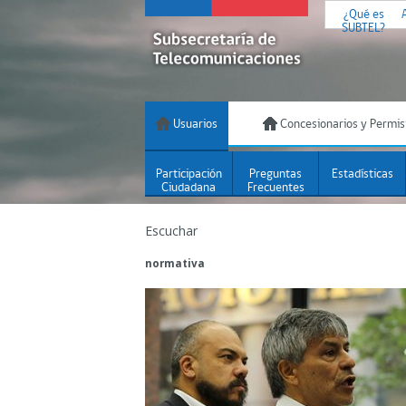
¿Qué es
SUBTEL?
Usuarios
Concesionarios y Permis
Participación
Preguntas
Estadísticas
Ciudadana
Frecuentes
Escuchar
normativa