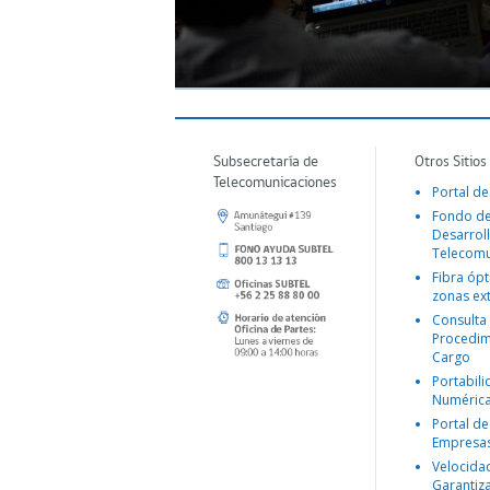
Subsecretaría de
Otros Sitios
Telecomunicaciones
Portal de
Fondo d
Desarroll
Telecomu
Fibra ópt
zonas ex
Consulta
Procedim
Cargo
Portabil
Numéric
Portal de
Empresa
Velocida
Garantiz