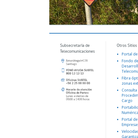
Subsecretaría de
Otros Sitios
Telecomunicaciones
Portal de
Fondo d
Desarroll
Telecomu
Fibra ópt
zonas ex
Consulta
Procedim
Cargo
Portabil
Numéric
Portal de
Empresa
Velocida
Garantiz