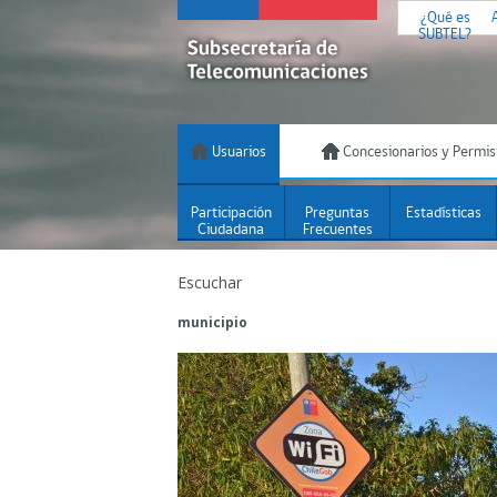
¿Qué es
SUBTEL?
Usuarios
Concesionarios y Permis
Participación
Preguntas
Estadísticas
Ciudadana
Frecuentes
Escuchar
municipio